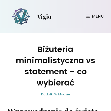
Vigio
MENU
Biżuteria
minimalistyczna vs
statement – co
wybierać
w
B
C
Dodatki W Modzie
i
y
A
r
T
g
E