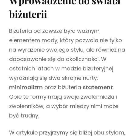
Wprowadzenie do świata
i
G
biżuterii
l
O
i
R
u
I
s
Biżuteria od zawsze była ważnym
E
z
S
elementem mody, który pozwala nie tylko
na wyrażenie swojego stylu, ale również na
dopasowanie się do okoliczności. W
ostatnich latach w modzie biżuteryjnej
wyróżniają się dwa skrajne nurty:
minimalizm
oraz biżuteria
statement
.
Obie te formy mają swoje zwolenniczki i
zwolenników, a wybór między nimi może
być trudny.
W artykule przyjrzymy się bliżej obu stylom,