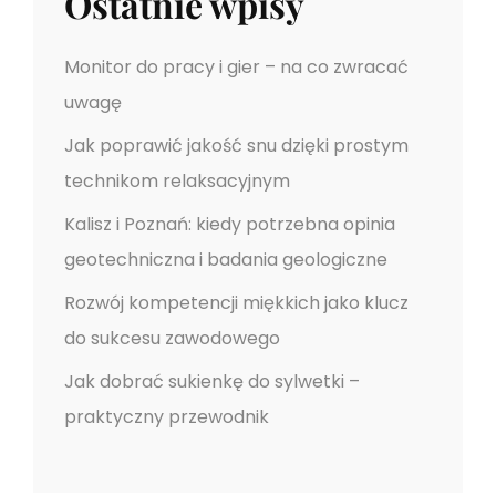
Ostatnie wpisy
p
i
Monitor do pracy i gier – na co zwracać
s
uwagę
Jak poprawić jakość snu dzięki prostym
u
technikom relaksacyjnym
Kalisz i Poznań: kiedy potrzebna opinia
geotechniczna i badania geologiczne
Rozwój kompetencji miękkich jako klucz
do sukcesu zawodowego
Jak dobrać sukienkę do sylwetki –
praktyczny przewodnik