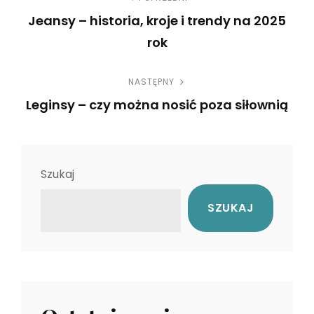
N
Jeansy – historia, kroje i trendy na 2025
a
rok
w
P
NASTĘPNY
r
i
Leginsy – czy można nosić poza siłownią
e
g
N
v
e
i
a
x
o
Szukaj
c
t
u
SZUKAJ
P
s
j
o
P
a
s
o
t
s
w
t