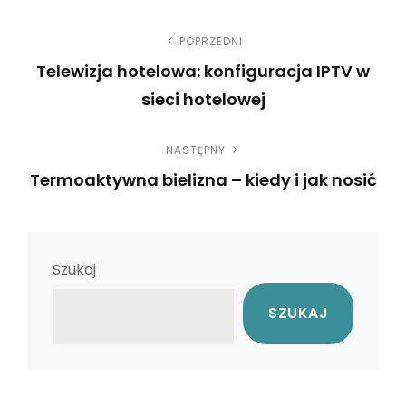
N
POPRZEDNI
Telewizja hotelowa: konfiguracja IPTV w
a
sieci hotelowej
w
P
NASTĘPNY
r
i
Termoaktywna bielizna – kiedy i jak nosić
e
g
N
v
e
i
a
x
o
Szukaj
c
t
u
SZUKAJ
P
s
j
o
P
a
s
o
t