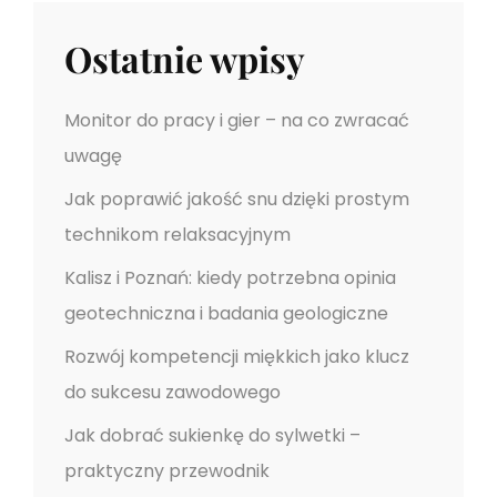
s
w
t
Ostatnie wpisy
p
i
Monitor do pracy i gier – na co zwracać
s
uwagę
Jak poprawić jakość snu dzięki prostym
u
technikom relaksacyjnym
Kalisz i Poznań: kiedy potrzebna opinia
geotechniczna i badania geologiczne
Rozwój kompetencji miękkich jako klucz
do sukcesu zawodowego
Jak dobrać sukienkę do sylwetki –
praktyczny przewodnik