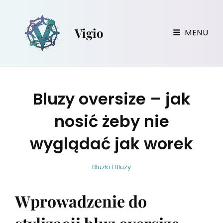
Vigio
MENU
Bluzy oversize – jak
nosić żeby nie
wyglądać jak worek
w
B
C
Bluzki I Bluzy
i
y
A
r
T
Wprowadzenie do
g
E
i
G
l
O