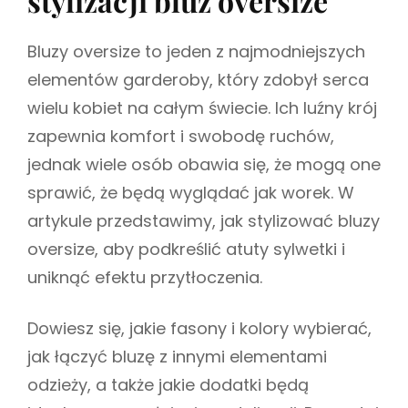
stylizacji bluz oversize
i
R
u
I
s
Bluzy oversize to jeden z najmodniejszych
E
z
S
elementów garderoby, który zdobył serca
wielu kobiet na całym świecie. Ich luźny krój
zapewnia komfort i swobodę ruchów,
jednak wiele osób obawia się, że mogą one
sprawić, że będą wyglądać jak worek. W
artykule przedstawimy, jak stylizować bluzy
oversize, aby podkreślić atuty sylwetki i
uniknąć efektu przytłoczenia.
Dowiesz się, jakie fasony i kolory wybierać,
jak łączyć bluzę z innymi elementami
odzieży, a także jakie dodatki będą