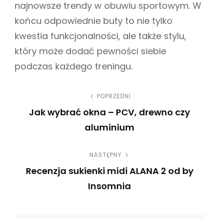
najnowsze trendy w obuwiu sportowym. W
końcu odpowiednie buty to nie tylko
kwestia funkcjonalności, ale także stylu,
który może dodać pewności siebie
podczas każdego treningu.
N
POPRZEDNI
Jak wybrać okna – PCV, drewno czy
a
aluminium
w
P
NASTĘPNY
r
i
Recenzja sukienki midi ALANA 2 od by
e
g
Insomnia
v
N
i
a
e
o