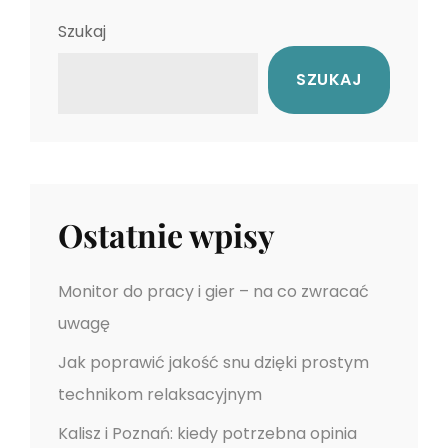
c
x
u
Szukaj
t
s
j
SZUKAJ
P
P
a
o
o
s
s
w
t
t
p
Ostatnie wpisy
i
s
Monitor do pracy i gier – na co zwracać
uwagę
u
Jak poprawić jakość snu dzięki prostym
technikom relaksacyjnym
Kalisz i Poznań: kiedy potrzebna opinia