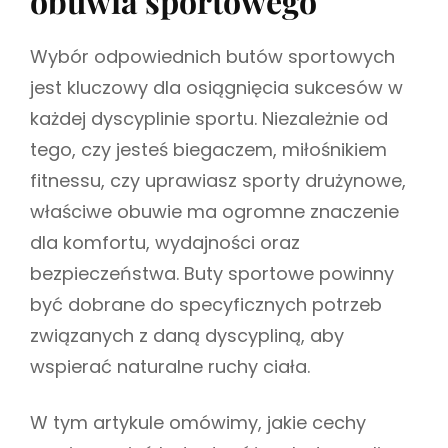
obuwia sportowego
i
R
u
I
s
Wybór odpowiednich butów sportowych
E
z
S
jest kluczowy dla osiągnięcia sukcesów w
każdej dyscyplinie sportu. Niezależnie od
tego, czy jesteś biegaczem, miłośnikiem
fitnessu, czy uprawiasz sporty drużynowe,
właściwe obuwie ma ogromne znaczenie
dla komfortu, wydajności oraz
bezpieczeństwa. Buty sportowe powinny
być dobrane do specyficznych potrzeb
związanych z daną dyscypliną, aby
wspierać naturalne ruchy ciała.
W tym artykule omówimy, jakie cechy