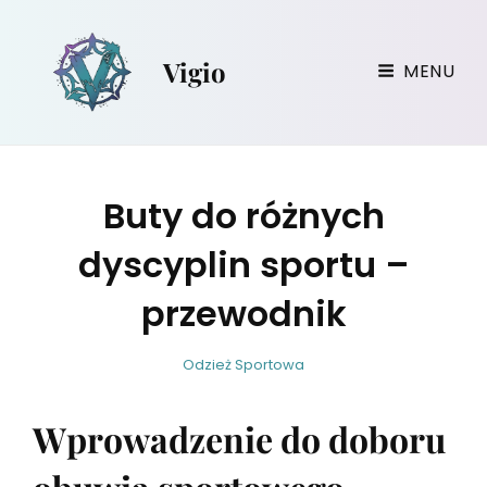
Vigio
MENU
Buty do różnych
dyscyplin sportu –
przewodnik
w
B
C
Odzież Sportowa
i
y
A
r
T
Wprowadzenie do doboru
g
E
i
G
l
O