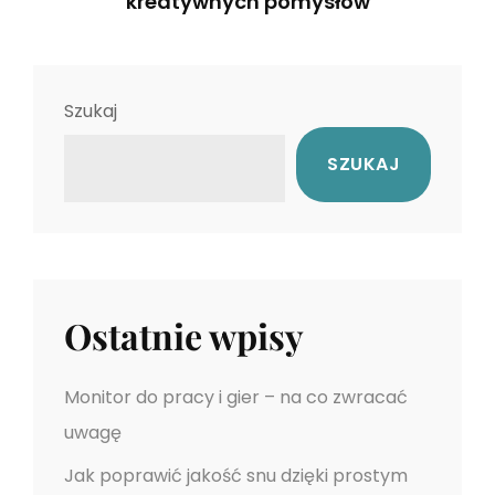
g
kreatywnych pomysłów
v
N
i
a
e
o
c
x
u
Szukaj
t
s
j
SZUKAJ
P
P
a
o
o
s
s
w
t
t
p
Ostatnie wpisy
i
s
Monitor do pracy i gier – na co zwracać
uwagę
u
Jak poprawić jakość snu dzięki prostym