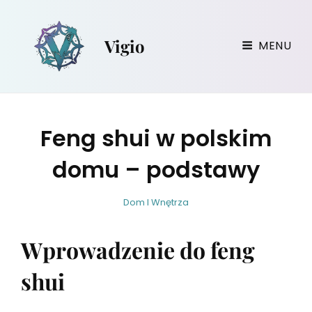
Vigio
MENU
Feng shui w polskim
domu – podstawy
w
B
C
Dom I Wnętrza
i
y
A
r
T
Wprowadzenie do feng
g
E
i
G
shui
l
O
i
R
u
I