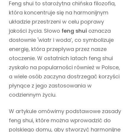
s
Feng shui to starożytna chińska filozofia,
E
z
S
która koncentruje się na harmonijnym
układzie przestrzeni w celu poprawy
jakości życia. Słowo
feng shui
oznacza
dosłownie 'wiatr i woda’, co symbolizuje
energię, która przepływa przez nasze
otoczenie. W ostatnich latach feng shui
zyskało na popularności również w Polsce,
a wiele osób zaczyna dostrzegać korzyści
płynące z jego zastosowania w
codziennym życiu.
W artykule omówimy podstawowe zasady
feng shui, które można wprowadzić do
polskiego domu, aby stworzyć harmonijne