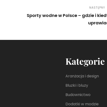
NASTĘPNY
Sporty wodne w Polsce – gdzie i kied
uprawia
N
e
x
t
Kategorie
P
o
s
Aranżacja i design
t
Bluzki i bluzy
Budownictwo
Dodatki w modzie