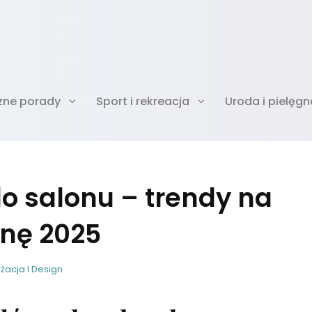
zne porady
Sport i rekreacja
Uroda i pielęgn
do salonu – trendy na
nę 2025
w
B
żacja I Design
i
y
r
g