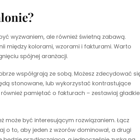
alonie?
 być wyzwaniem, ale również świetną zabawą.
i między kolorami, wzorami i fakturami. Warto
ięciu spójnej aranżacji.
 dobrze współgrają ze sobą. Możesz zdecydować si
ędą stonowane, lub wykorzystać kontrastujące
 również pamiętać o fakturach – zestawiaj gładkie
 może być interesującym rozwiązaniem. Łącz
j o to, aby jeden z wzorów dominował, a drugi
ie będzie przytłaczająca, a jednocześnie zyska na