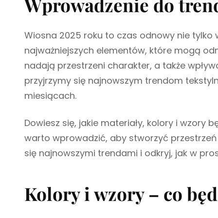
Wprowadzenie do tren
E
G
O
R
Wiosna 2025 roku to czas odnowy nie tylko w
I
najważniejszych elementów, które mogą odm
E
S
nadają przestrzeni charakter, a także wpływ
przyjrzymy się najnowszym trendom tekstyl
miesiącach.
Dowiesz się, jakie materiały, kolory i wzory
warto wprowadzić, aby stworzyć przestrzeń s
się najnowszymi trendami i odkryj, jak w pr
Kolory i wzory – co bę