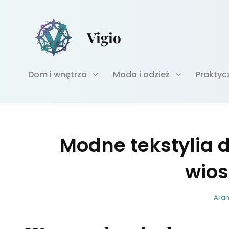
Vigio
Dom i wnętrza
Moda i odzież
Praktyc
Modne tekstylia 
wios
C
Aran
A
T