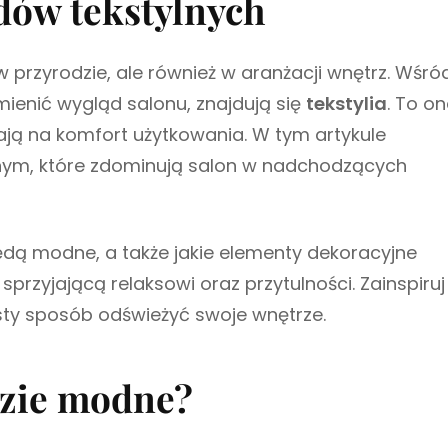
dów tekstylnych
i
l
i
 przyrodzie, ale również w aranżacji wnętrz. Wśró
u
ienić wygląd salonu, znajdują się
tekstylia
. To o
s
z
ają na komfort użytkowania. W tym artykule
nym, które zdominują salon w nadchodzących
 będą modne, a także jakie elementy dekoracyjne
przyjającą relaksowi oraz przytulności. Zainspiruj
osty sposób odświeżyć swoje wnętrze.
dzie modne?