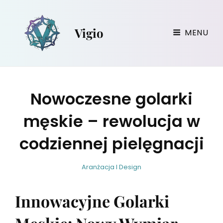
Vigio
MENU
Nowoczesne golarki
męskie – rewolucja w
codziennej pielęgnacji
w
B
C
Aranżacja I Design
i
y
A
r
T
Innowacyjne Golarki
g
E
i
G
l
O