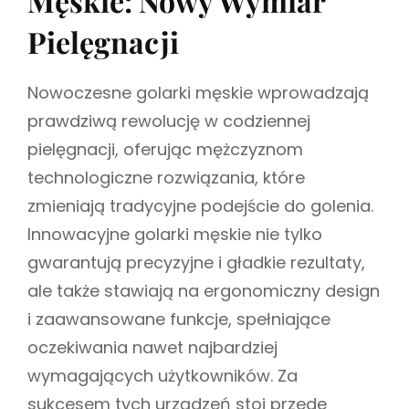
Męskie: Nowy Wymiar
i
R
u
Pielęgnacji
I
s
E
z
S
Nowoczesne golarki męskie wprowadzają
prawdziwą rewolucję w codziennej
pielęgnacji, oferując mężczyznom
technologiczne rozwiązania, które
zmieniają tradycyjne podejście do golenia.
Innowacyjne golarki męskie nie tylko
gwarantują precyzyjne i gładkie rezultaty,
ale także stawiają na ergonomiczny design
i zaawansowane funkcje, spełniające
oczekiwania nawet najbardziej
wymagających użytkowników. Za
sukcesem tych urządzeń stoi przede