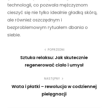
technologii, co pozwala mężczyznom
cieszyć się nie tylko idealnie gładką skórą,
ale również oszczędnym i
bezproblemowym rytuałem dbania o
siebie.
N
POPRZEDNI
Sztuka relaksu: Jak skutecznie
a
regenerować ciało i umysł
w
P
NASTĘPNY
r
i
Wata i płatki – rewolucja w codziennej
e
g
pielęgnacji
v
N
i
a