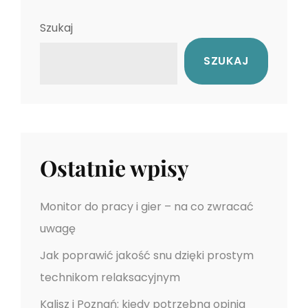
e
o
c
x
u
Szukaj
t
s
j
SZUKAJ
P
P
a
o
o
s
s
w
t
t
p
Ostatnie wpisy
i
s
Monitor do pracy i gier – na co zwracać
uwagę
u
Jak poprawić jakość snu dzięki prostym
technikom relaksacyjnym
Kalisz i Poznań: kiedy potrzebna opinia