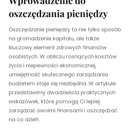
Wprowadzenie do
i
G
oszczędzania pieniędzy
l
O
i
R
u
I
s
Oszczędzanie pieniędzy to nie tylko sposób
E
z
S
na gromadzenie kapitału, ale także
kluczowy element zdrowych finansów
osobistych. W obliczu rosnących kosztów
życia i niepewności ekonomicznej,
umiejętność skutecznego zarządzania
budżetem staje się niezbędna. W artykule
przedstawimy dwadzieścia praktycznych
wskazówek, które pomogą Ci lepiej
zarządzać swoimi finansami i oszczędzać
na co dzień.