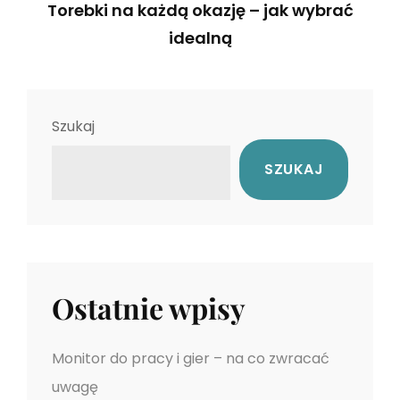
i
Torebki na każdą okazję – jak wybrać
e
g
idealną
v
N
i
a
e
o
c
x
u
Szukaj
t
s
j
SZUKAJ
P
P
a
o
o
s
s
w
t
t
p
Ostatnie wpisy
i
s
Monitor do pracy i gier – na co zwracać
uwagę