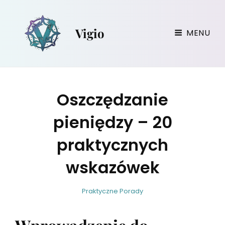
Vigio
MENU
Oszczędzanie
pieniędzy – 20
praktycznych
wskazówek
w
B
C
Praktyczne Porady
i
y
A
r
T
g
E