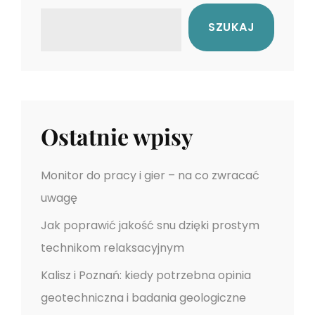
t
s
j
SZUKAJ
P
P
a
o
o
s
s
w
t
t
p
Ostatnie wpisy
i
s
Monitor do pracy i gier – na co zwracać
uwagę
u
Jak poprawić jakość snu dzięki prostym
technikom relaksacyjnym
Kalisz i Poznań: kiedy potrzebna opinia
geotechniczna i badania geologiczne