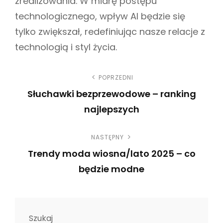
zrealizowania. W miarę postępu
technologicznego, wpływ AI będzie się
tylko zwiększał, redefiniując nasze relacje z
technologią i styl życia.
N
POPRZEDNI
Słuchawki bezprzewodowe – ranking
a
najlepszych
w
P
NASTĘPNY
r
i
Trendy moda wiosna/lato 2025 – co
e
g
będzie modne
v
N
i
a
e
o
c
x
u
Szukaj