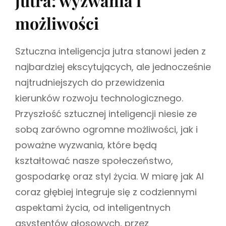
jutra: wyzwania i
i
R
u
możliwości
I
s
E
z
S
Sztuczna inteligencja jutra stanowi jeden z
najbardziej ekscytujących, ale jednocześnie
najtrudniejszych do przewidzenia
kierunków rozwoju technologicznego.
Przyszłość sztucznej inteligencji niesie ze
sobą zarówno ogromne możliwości, jak i
poważne wyzwania, które będą
kształtować nasze społeczeństwo,
gospodarkę oraz styl życia. W miarę jak AI
coraz głębiej integruje się z codziennymi
aspektami życia, od inteligentnych
asystentów głosowych, przez