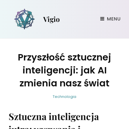
Vigio
MENU
Przyszłość sztucznej
inteligencji: jak AI
zmienia nasz świat
w
B
C
Technologia
i
y
A
r
T
Sztuczna inteligencja
g
E
i
G
l
O