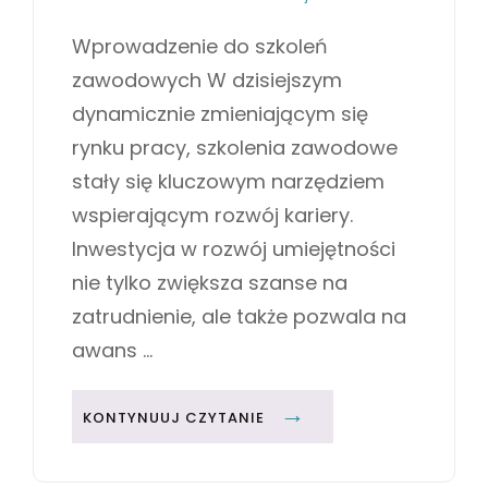
o
A
U
s
T
Wprowadzenie do szkoleń
C
t
E
zawodowych W dzisiejszym
Z
e
G
D
d
O
dynamicznie zmieniającym się
o
R
O
rynku pracy, szkolenia zawodowe
n
I
S
E
stały się kluczowym narzędziem
U
S
wspierającym rozwój kariery.
K
Inwestycja w rozwój umiejętności
C
nie tylko zwiększa szanse na
E
zatrudnienie, ale także pozwala na
S
U
awans …
Z
A
S
KONTYNUUJ CZYTANIE
W
Z
O
K