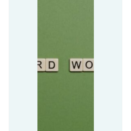
D
N
O
C
W
J
I
E
S
B
K
R
U
A
B
N
I
Ż
Z
O
N
W
E
E
S
–
O
J
W
A
Y
K
M
W