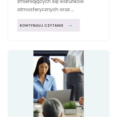
zmieniających się warunków
atmosferycznych oraz …
O
KONTYNUUJ CZYTANIE
D
Z
I
E
Ż
W
A
R
S
T
W
O
W