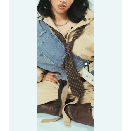
S
M
E
N
T
O
R
I
N
G
–
R
Ó
Ż
N
I
C