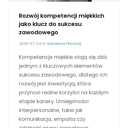
Rozwój kompetencji miękkich
jako klucz do sukcesu
zawodowego
P
C
2026-07-24
In
Szkolenia I Rozwój
o
A
s
T
Kompetencje miękkie stają się dziś
t
E
jednym z kluczowych elementów
e
G
d
O
sukcesu zawodowego, dlatego ich
o
R
rozwój jest inwestycją, która
n
I
E
przynosi realne korzyści na każdym
S
etapie kariery. Umiejętności
interpersonalne, takie jak
komunikacja, empatia czy
zdolność pracy zespołowej,