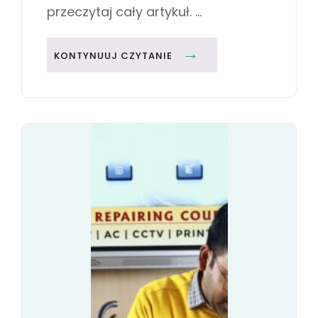
przeczytaj cały artykuł. …
R
KONTYNUUJ CZYTANIE
O
Z
W
Ó
J
K
O
M
P
E
T
E
N