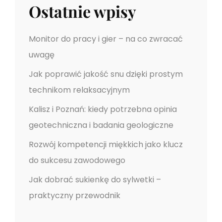
M
Ostatnie wpisy
I
Ę
Monitor do pracy i gier – na co zwracać
K
uwagę
K
I
Jak poprawić jakość snu dzięki prostym
E
technikom relaksacyjnym
–
Kalisz i Poznań: kiedy potrzebna opinia
D
L
geotechniczna i badania geologiczne
A
Rozwój kompetencji miękkich jako klucz
C
do sukcesu zawodowego
Z
E
Jak dobrać sukienkę do sylwetki –
G
praktyczny przewodnik
O
S