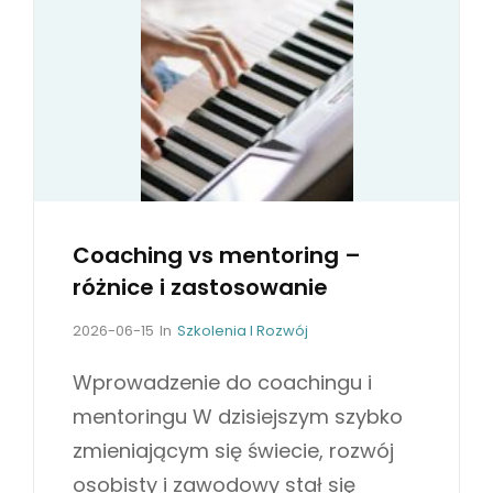
W
E
S
T
Y
C
J
A
Coaching vs mentoring –
W
różnice i zastosowanie
P
R
P
C
2026-06-15
In
Szkolenia I Rozwój
o
A
Z
s
T
Wprowadzenie do coachingu i
Y
t
E
mentoringu W dzisiejszym szybko
S
e
G
Z
d
O
zmieniającym się świecie, rozwój
o
R
Ł
osobisty i zawodowy stał się
n
I