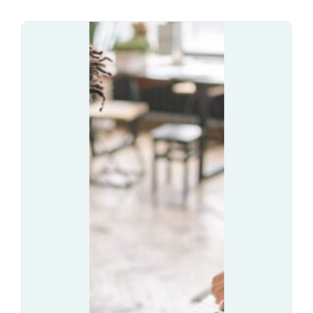
D
O
O
L
W
E
E
N
G
I
O
A
Z
A
W
O
D
O
W
E
–
I
N