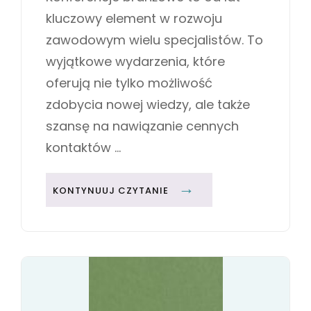
o
R
W
kluczowy element w rozwoju
n
I
W
E
zawodowym wielu specjalistów. To
D
S
wyjątkowe wydarzenia, które
Y
oferują nie tylko możliwość
N
zdobycia nowej wiedzy, ale także
A
szansę na nawiązanie cennych
M
I
kontaktów …
C
Z
K
KONTYNUUJ CZYTANIE
N
O
Y
N
M
F
Ś
E
R
R
O
E