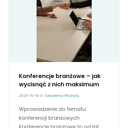
S
Z
K
O
L
E
Ń
P
R
A
Konferencje branżowe – jak
C
wycisnąć z nich maksimum
O
W
P
C
2025-10-19
In
Szkolenia I Rozwój
o
A
N
s
T
Wprowadzenie do tematu
I
t
E
konferencji branżowych
K
e
G
Ó
d
O
Konferencje branżowe to od lat