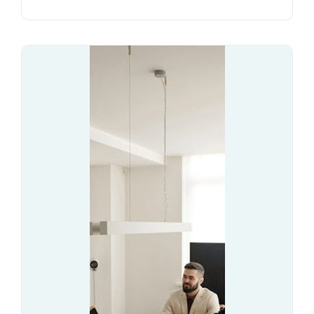
U
T
E
C
Z
N
E
S
T
R
A
T
E
G
I
E