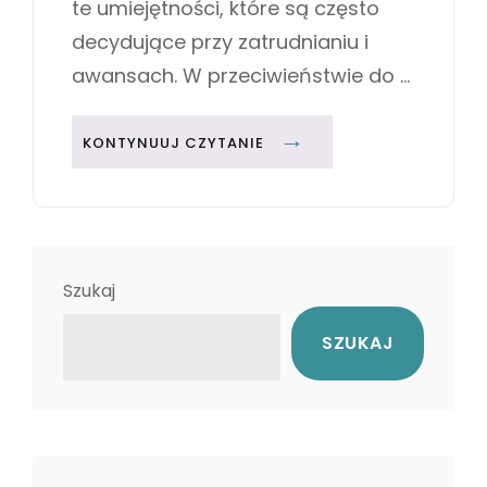
te umiejętności, które są często
I
decydujące przy zatrudnianiu i
M
U
awansach. W przeciwieństwie do …
M
U
KONTYNUUJ CZYTANIE
M
I
E
J
Ę
Szukaj
T
SZUKAJ
N
O
Ś
C
I