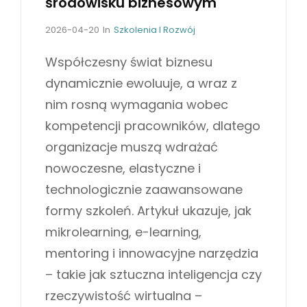
środowisku biznesowym
P
R
P
C
2026-04-20
In
Szkolenia I Rozwój
o
A
A
s
T
Współczesny świat biznesu
K
t
E
T
dynamicznie ewoluuje, a wraz z
e
G
Y
d
O
nim rosną wymagania wobec
o
R
C
kompetencji pracowników, dlatego
n
I
E
E
organizacje muszą wdrażać
S
nowoczesne, elastyczne i
technologicznie zaawansowane
formy szkoleń. Artykuł ukazuje, jak
mikrolearning, e-learning,
mentoring i innowacyjne narzędzia
– takie jak sztuczna inteligencja czy
rzeczywistość wirtualna –