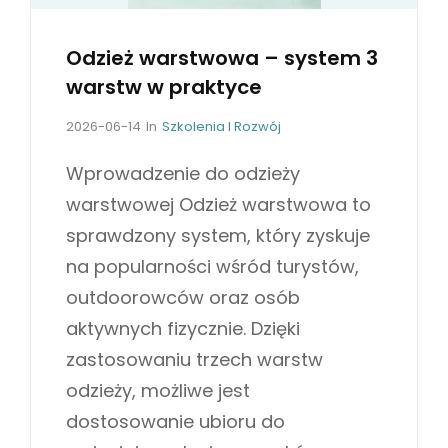
E
I
Odzież warstwowa – system 3
Z
warstw w praktyce
A
S
P
C
2026-06-14
In
Szkolenia I Rozwój
o
A
T
s
T
Wprowadzenie do odzieży
O
t
E
warstwowej Odzież warstwowa to
S
e
G
O
d
O
sprawdzony system, który zyskuje
o
R
W
na popularności wśród turystów,
n
I
A
E
outdoorowców oraz osób
N
S
aktywnych fizycznie. Dzięki
I
zastosowaniu trzech warstw
E
odzieży, możliwe jest
dostosowanie ubioru do