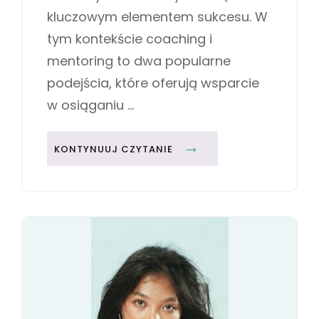
O
E
kluczowym elementem sukcesu. W
Ś
S
tym kontekście coaching i
Ć
mentoring to dwa popularne
podejścia, które oferują wsparcie
w osiąganiu …
C
KONTYNUUJ CZYTANIE
O
A
C
H
I
N
G
V