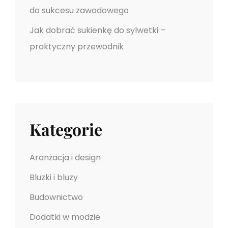
do sukcesu zawodowego
K
I
Jak dobrać sukienkę do sylwetki –
E
praktyczny przewodnik
O
D
P
R
Ę
Kategorie
Ż
E
N
Aranżacja i design
I
Bluzki i bluzy
E
P
Budownictwo
O
Dodatki w modzie
S