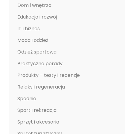
T
Dom i wnętrza
R
Edukacja i rozwój
E
S
IT i biznes
U
Moda i odzież
J
Odzież sportowa
Ą
C
Praktyczne porady
Y
Produkty – testy i recenzje
M
D
Relaks i regeneracja
N
Spodnie
I
U
Sport i rekreacja
Sprzęt i akcesoria
Sprzęt turystyczny