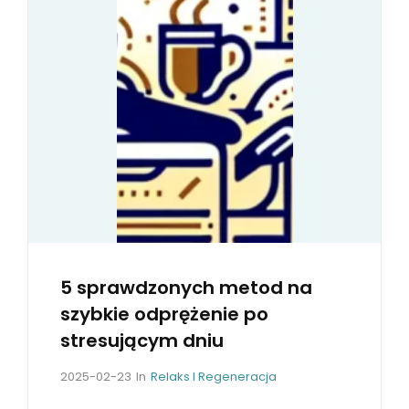
K
S
K
U
T
E
C
Z
N
I
E
R
5 sprawdzonych metod na
E
szybkie odprężenie po
G
stresującym dniu
E
N
P
C
2025-02-23
In
Relaks I Regeneracja
o
A
E