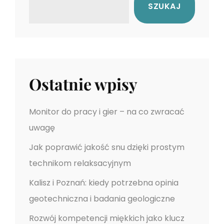
SZUKAJ
Z
O
N
Y
C
H
Ostatnie wpisy
M
E
Monitor do pracy i gier – na co zwracać
T
uwagę
O
D
Jak poprawić jakość snu dzięki prostym
N
technikom relaksacyjnym
A
Kalisz i Poznań: kiedy potrzebna opinia
S
Z
geotechniczna i badania geologiczne
Y
Rozwój kompetencji miękkich jako klucz
B