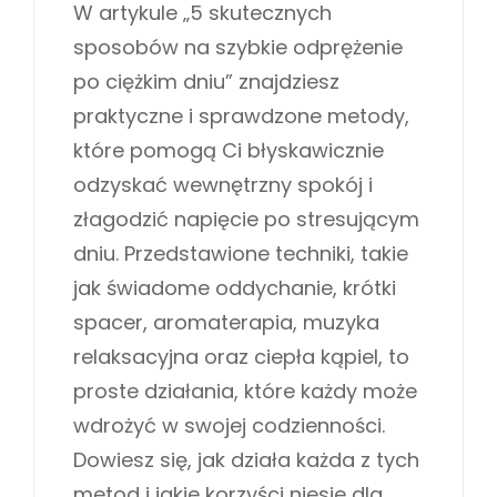
s
T
W artykule „5 skutecznych
R
t
E
O
sposobów na szybkie odprężenie
e
G
W
d
O
po ciężkim dniu” znajdziesz
o
R
A
praktyczne i sprawdzone metody,
n
I
Ć
E
które pomogą Ci błyskawicznie
C
S
odzyskać wewnętrzny spokój i
I
złagodzić napięcie po stresującym
A
dniu. Przedstawione techniki, takie
Ł
O
jak świadome oddychanie, krótki
I
spacer, aromaterapia, muzyka
U
relaksacyjna oraz ciepła kąpiel, to
M
proste działania, które każdy może
Y
wdrożyć w swojej codzienności.
S
Dowiesz się, jak działa każda z tych
Ł
metod i jakie korzyści niesie dla