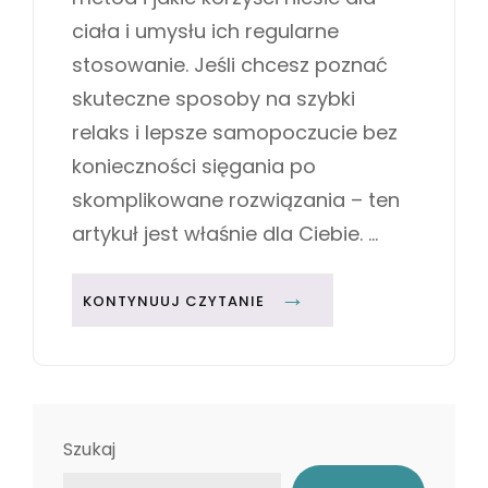
ciała i umysłu ich regularne
stosowanie. Jeśli chcesz poznać
skuteczne sposoby na szybki
relaks i lepsze samopoczucie bez
konieczności sięgania po
skomplikowane rozwiązania – ten
artykuł jest właśnie dla Ciebie. …
5
KONTYNUUJ CZYTANIE
S
P
R
A
W
Szukaj
D