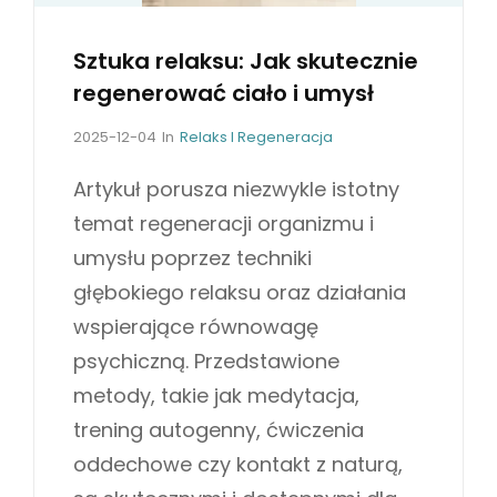
Sztuka relaksu: Jak skutecznie
regenerować ciało i umysł
P
C
2025-12-04
In
Relaks I Regeneracja
o
A
s
T
Artykuł porusza niezwykle istotny
t
E
temat regeneracji organizmu i
e
G
d
O
umysłu poprzez techniki
o
R
głębokiego relaksu oraz działania
n
I
E
wspierające równowagę
S
psychiczną. Przedstawione
metody, takie jak medytacja,
trening autogenny, ćwiczenia
oddechowe czy kontakt z naturą,