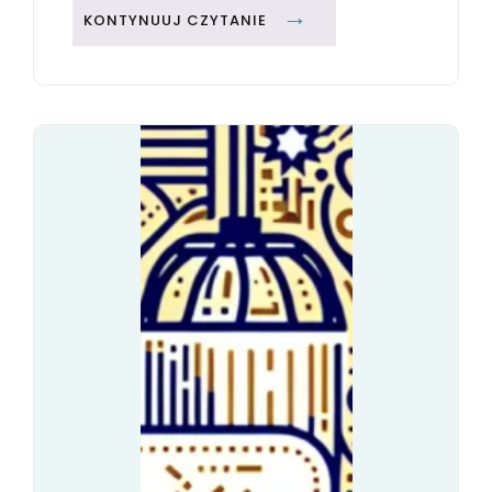
S
KONTYNUUJ CZYTANIE
Z
T
U
K
A
R
E
L
A
K
S
U
:
J
A