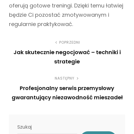
oferują gotowe treningi. Dzięki temu łatwiej
będzie Ci pozostać zmotywowanym i
regularnie praktykować.
N
POPRZEDNI
Jak skutecznie negocjować – techniki i
a
strategie
w
P
NASTĘPNY
r
i
Profesjonalny serwis przemysłowy
e
g
gwarantujący niezawodność mieszadeł
v
N
i
a
e
o
c
x
u
Szukaj