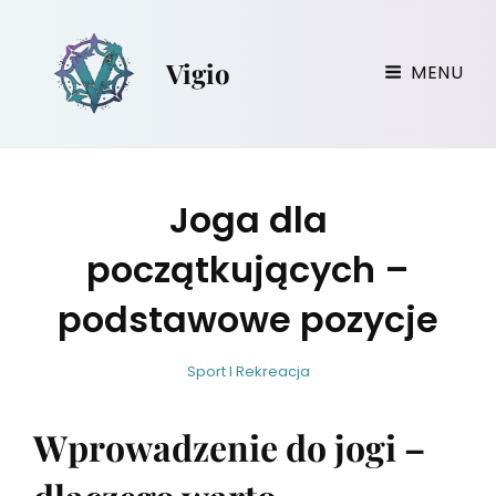
Vigio
MENU
Joga dla
początkujących –
podstawowe pozycje
w
B
C
Sport I Rekreacja
i
y
A
r
T
Wprowadzenie do jogi –
g
E
i
G
l
O