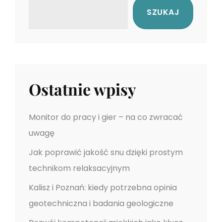
t
s
j
SZUKAJ
P
P
a
o
o
s
s
w
t
t
p
Ostatnie wpisy
i
s
Monitor do pracy i gier – na co zwracać
uwagę
u
Jak poprawić jakość snu dzięki prostym
technikom relaksacyjnym
Kalisz i Poznań: kiedy potrzebna opinia
geotechniczna i badania geologiczne