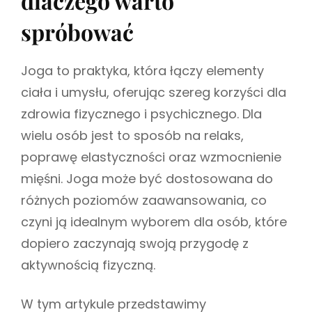
dlaczego warto
i
R
u
spróbować
I
s
E
z
S
Joga to praktyka, która łączy elementy
ciała i umysłu, oferując szereg korzyści dla
zdrowia fizycznego i psychicznego. Dla
wielu osób jest to sposób na relaks,
poprawę elastyczności oraz wzmocnienie
mięśni. Joga może być dostosowana do
różnych poziomów zaawansowania, co
czyni ją idealnym wyborem dla osób, które
dopiero zaczynają swoją przygodę z
aktywnością fizyczną.
W tym artykule przedstawimy